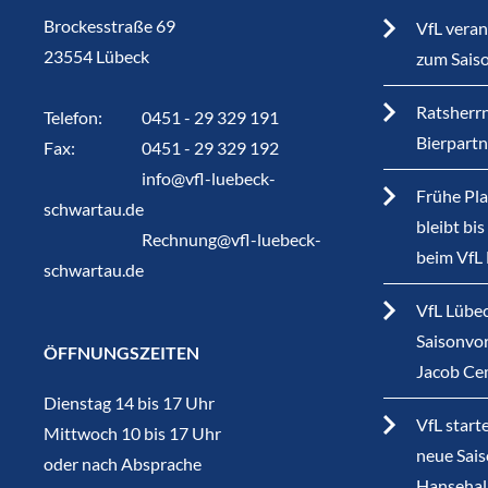
Brockesstraße 69
VfL veran
23554 Lübeck
zum Sais
Ratsherrn
Telefon:
0451 - 29 329 191
Bierpart
Fax:
0451 - 29 329 192
info@vfl-luebeck-
Frühe Pla
schwartau.de
bleibt bi
Rechnung@vfl-luebeck-
beim VfL
schwartau.de
VfL Lübec
Saisonvor
ÖFFNUNGSZEITEN
Jacob Ce
Dienstag 14 bis 17 Uhr
VfL start
Mittwoch 10 bis 17 Uhr
neue Sais
oder nach Absprache
Hansehal