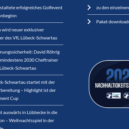
staltete erfolgreiches Golfevent
zu den einzelne
onbeginn
Paket download
 wird neuer exklusiver
ner des VfL Lübeck-Schwartau
nungssicherheit: David Röhrig
s mindestens 2030 Cheftrainer
 Lübeck-Schwartau
k-Schwartau startet mit der
bereitung – Highlight ist der
ment Cup
et auswärts in Lübbecke in die
on – Weihnachtsspiel in der
le