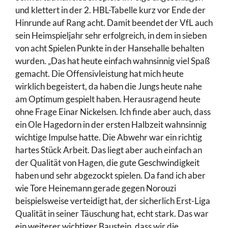
und klettert in der 2. HBL-Tabelle kurz vor Ende der
Hinrunde auf Rang acht. Damit beendet der VfL auch
sein Heimspieljahr sehr erfolgreich, in dem in sieben
von acht Spielen Punkte in der Hansehalle behalten
wurden. „Das hat heute einfach wahnsinnig viel Spaß
gemacht. Die Offensivleistung hat mich heute
wirklich begeistert, da haben die Jungs heute nahe
am Optimum gespielt haben. Herausragend heute
ohne Frage Einar Nickelsen. Ich finde aber auch, dass
ein Ole Hagedorn in der ersten Halbzeit wahnsinnig
wichtige Impulse hatte. Die Abwehr war ein richtig
hartes Stück Arbeit. Das liegt aber auch einfach an
der Qualität von Hagen, die gute Geschwindigkeit
haben und sehr abgezockt spielen. Da fand ich aber
wie Tore Heinemann gerade gegen Norouzi
beispielsweise verteidigt hat, der sicherlich Erst-Liga
Qualität in seiner Täuschung hat, echt stark. Das war
ein weiterer wichtiger Baustein, dass wir die