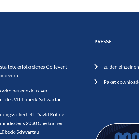
PRESSE
staltete erfolgreiches Golfevent
zu den einzelne
onbeginn
Paket download
 wird neuer exklusiver
ner des VfL Lübeck-Schwartau
nungssicherheit: David Röhrig
s mindestens 2030 Cheftrainer
 Lübeck-Schwartau