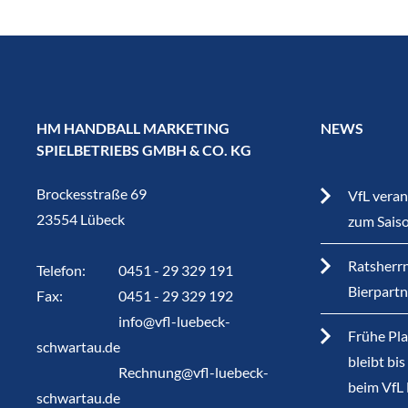
HM HANDBALL MARKETING
NEWS
SPIELBETRIEBS GMBH & CO. KG
Brockesstraße 69
VfL veran
23554 Lübeck
zum Sais
Ratsherrn
Telefon:
0451 - 29 329 191
Bierpart
Fax:
0451 - 29 329 192
info@vfl-luebeck-
Frühe Pla
schwartau.de
bleibt bi
Rechnung@vfl-luebeck-
beim VfL
schwartau.de