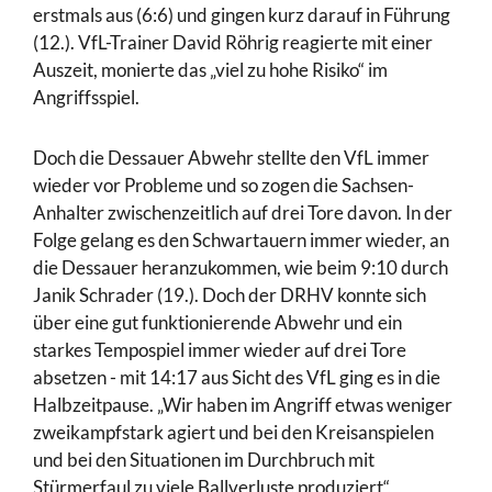
erstmals aus (6:6) und gingen kurz darauf in Führung
(12.). VfL-Trainer David Röhrig reagierte mit einer
Auszeit, monierte das „viel zu hohe Risiko“ im
Angriffsspiel.
Doch die Dessauer Abwehr stellte den VfL immer
wieder vor Probleme und so zogen die Sachsen-
Anhalter zwischenzeitlich auf drei Tore davon. In der
Folge gelang es den Schwartauern immer wieder, an
die Dessauer heranzukommen, wie beim 9:10 durch
Janik Schrader (19.). Doch der DRHV konnte sich
über eine gut funktionierende Abwehr und ein
starkes Tempospiel immer wieder auf drei Tore
absetzen - mit 14:17 aus Sicht des VfL ging es in die
Halbzeitpause. „Wir haben im Angriff etwas weniger
zweikampfstark agiert und bei den Kreisanspielen
und bei den Situationen im Durchbruch mit
Stürmerfaul zu viele Ballverluste produziert“,