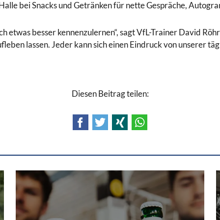
r Halle bei Snacks und Getränken für nette Gespräche, Autog
och etwas besser kennenzulernen“, sagt VfL-Trainer David Rö
fleben lassen. Jeder kann sich einen Eindruck von unserer tä
Diesen Beitrag teilen:
Facebook
Twitter
Xing
WhatsApp