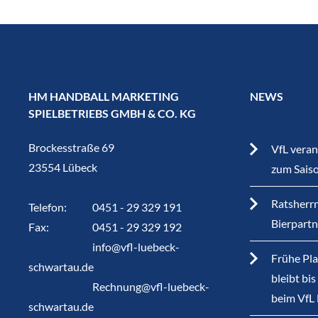
HM HANDBALL MARKETING
NEWS
SPIELBETRIEBS GMBH & CO. KG
Brockesstraße 69
VfL veran
23554 Lübeck
zum Sais
Ratsherrn
Telefon:
0451 - 29 329 191
Bierpart
Fax:
0451 - 29 329 192
info@vfl-luebeck-
Frühe Pla
schwartau.de
bleibt bi
Rechnung@vfl-luebeck-
beim VfL
schwartau.de