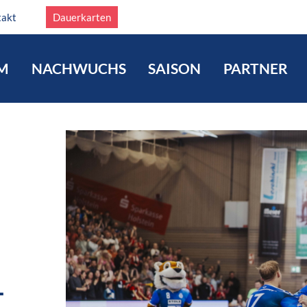
takt
Dauerkarten
M
NACHWUCHS
SAISON
PARTNER
–