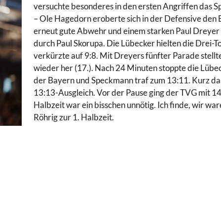
versuchte besonderes in den ersten Angriffen das Sp
– Ole Hagedorn eroberte sich in der Defensive den B
erneut gute Abwehr und einem starken Paul Dreyer e
durch Paul Skorupa. Die Lübecker hielten die Drei-
verkürzte auf 9:8. Mit Dreyers fünfter Parade ste
wieder her (17.). Nach 24 Minuten stoppte die Lübe
der Bayern und Speckmann traf zum 13:11. Kurz da
13:13-Ausgleich. Vor der Pause ging der TVG mit 14
Halbzeit war ein bisschen unnötig. Ich finde, wir wa
Röhrig zur 1. Halbzeit.