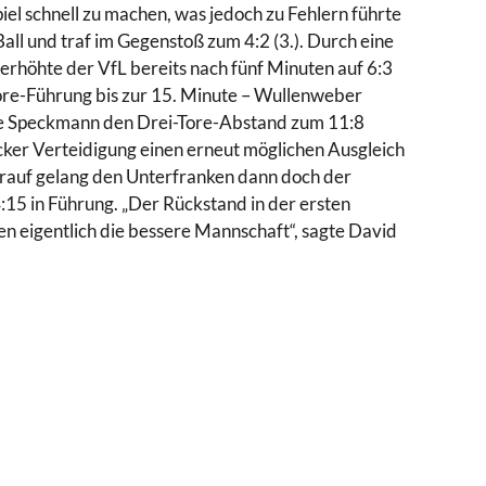
iel schnell zu machen, was jedoch zu Fehlern führte
all und traf im Gegenstoß zum 4:2 (3.). Durch eine
rhöhte der VfL bereits nach fünf Minuten auf 6:3
Tore-Führung bis zur 15. Minute – Wullenweber
llte Speckmann den Drei-Tore-Abstand zum 11:8
cker Verteidigung einen erneut möglichen Ausgleich
rauf gelang den Unterfranken dann doch der
:15 in Führung. „Der Rückstand in der ersten
ren eigentlich die bessere Mannschaft“, sagte David