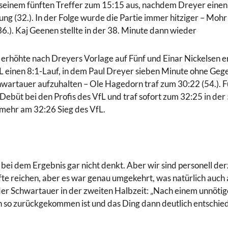
 seinem fünften Treffer zum 15:15 aus, nachdem Dreyer einen
g (32.). In der Folge wurde die Partie immer hitziger – Mohr s
6.). Kaj Geenen stellte in der 38. Minute dann wieder
erhöhte nach Dreyers Vorlage auf Fünf und Einar Nickelsen er
inen 8:1-Lauf, in dem Paul Dreyer sieben Minute ohne Gegent
chwartauer aufzuhalten – Ole Hagedorn traf zum 30:22 (54.). 
üt bei den Profis des VfL und traf sofort zum 32:25 in der 5
s mehr am 32:26 Sieg des VfL.
ei dem Ergebnis gar nicht denkt. Aber wir sind personell derze
fte reichen, aber es war genau umgekehrt, was natürlich auch a
der Schwartauer in der zweiten Halbzeit: „Nach einem unnöti
 so zurückgekommen ist und das Ding dann deutlich entschied