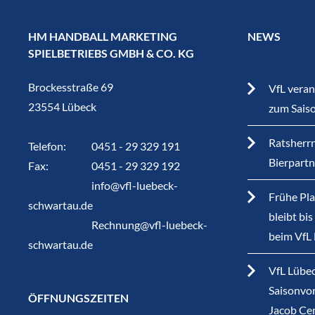
HM HANDBALL MARKETING
NEWS
SPIELBETRIEBS GMBH & CO. KG
Brockesstraße 69
VfL veran
23554 Lübeck
zum Sais
Ratsherrn
Telefon:
0451 - 29 329 191
Bierpart
Fax:
0451 - 29 329 192
info@vfl-luebeck-
Frühe Pla
schwartau.de
bleibt bi
Rechnung@vfl-luebeck-
beim VfL
schwartau.de
VfL Lübec
Saisonvor
ÖFFNUNGSZEITEN
Jacob Ce