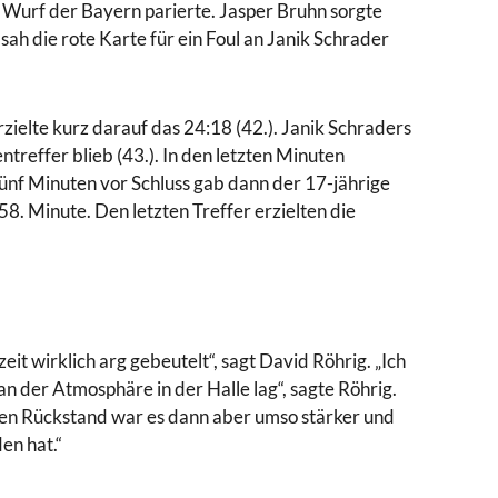
 Wurf der Bayern parierte. Jasper Bruhn sorgte
ah die rote Karte für ein Foul an Janik Schrader
zielte kurz darauf das 24:18 (42.). Janik Schraders
reffer blieb (43.). In den letzten Minuten
Fünf Minuten vor Schluss gab dann der 17-jährige
8. Minute. Den letzten Treffer erzielten die
it wirklich arg gebeutelt“, sagt David Röhrig. „Ich
n der Atmosphäre in der Halle lag“, sagte Röhrig.
gen Rückstand war es dann aber umso stärker und
en hat.“