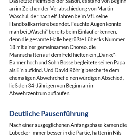
Das letzte Heimspiel der Saison, es stand von Beginn
an im Zeichen der Verabschiedung von Martin
Waschul, der nach elf Jahren beim VfL seine
Handballkarriere beendet. Feuchte Augen konnte
man bei „Waschi“ bereits beim Einlauf erkennen,
denn die gesamte Halle begrüßte Lübecks Nummer
18 mit einer gemeinsamen Choreo, die
Mannschaften auf dem Feld hielten ein „Danke“-
Banner hoch und Sohn Bosse begleitete seinen Papa
als Einlaufkind. Und David Röhrig bescherte dem
ehemaligen Abwehrchef einen würdigen Abschied,
ließ den 34-Jährigen von Beginn an im
Abwehrzentrum auflaufen.
Deutliche Pausenführung
Nach einer ausgeglichenen Anfangsphase kamen die
Lübecker immer besser in die Partie, hatten in Nils