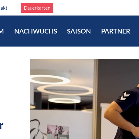
takt
Dauerkarten
M
NACHWUCHS
SAISON
PARTNER
r