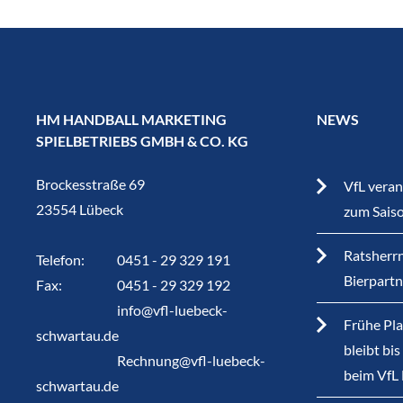
HM HANDBALL MARKETING
NEWS
SPIELBETRIEBS GMBH & CO. KG
Brockesstraße 69
VfL veran
23554 Lübeck
zum Sais
Ratsherrn
Telefon:
0451 - 29 329 191
Bierpart
Fax:
0451 - 29 329 192
info@vfl-luebeck-
Frühe Pla
schwartau.de
bleibt bi
Rechnung@vfl-luebeck-
beim VfL
schwartau.de