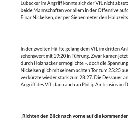
Lübecker im Angriff konnte sich der VfL nicht abset
beide Mannschaften vor allem in der Offensive auf
Einar Nickelsen, der per Siebenmeter den Halbzeit
In der zweiten Hälfte gelang dem VfL im dritten A
sehenswert mit 19:20 in Führung. Zwar kamen jetzt 
durch Holzhacker ermöglichte –, doch die Spannung
Nickelsen glich mit seinem achten Tor zum 25:25 a
verkürzte wieder stark zum 28:27. Die Dessauer an
Angriff des VfL dann auch an Phillip Ambrosius im 
„
Richten den Blick nach vorne auf die kommenden