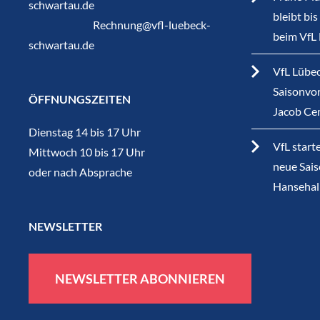
schwartau.de
bleibt bi
Rechnung@vfl-luebeck-
beim VfL
schwartau.de
VfL Lübec
Saisonvor
ÖFFNUNGSZEITEN
Jacob Ce
Dienstag 14 bis 17 Uhr
VfL start
Mittwoch 10 bis 17 Uhr
neue Sais
oder nach Absprache
Hansehal
NEWSLETTER
NEWSLETTER ABONNIEREN