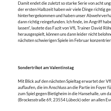
Damit endet die zuletzt so starke Serie von acht un
der ersten Halbzeit haben wir viele Dinge richtig g
hinterhergekommen und haben unser Abwehrverhalten
dann richtig reingefunden. Ich finde, im Angriff hab
lassen“, lautete das Fazit von VfL Trainer David Rö
herausgespielt, können uns dann leider nicht beloh
nächsten schwierigen Spiele im Februar konzentrier
Sondertrikot am Valentinstag
Mit Blick auf den nächsten Spieltag erwartet der V
auflaufen, die im Anschluss an die Partie im Foyer
zum Spiel gegen Bietigheim in die Hansehalle, um da
(Brockesstraße 69, 23554 Lübeck) oder an allen Ev