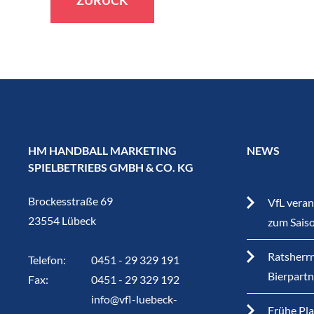
HM HANDBALL MARKETING
NEWS
SPIELBETRIEBS GMBH & CO. KG
Brockesstraße 69
VfL veran
23554 Lübeck
zum Sais
Ratsherrn
Telefon:
0451 - 29 329 191
Bierpart
Fax:
0451 - 29 329 192
info@vfl-luebeck-
Frühe Pla