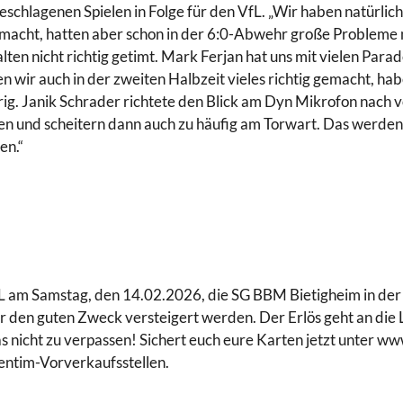
geschlagenen Spielen in Folge für den VfL. „Wir haben natürlic
emacht, hatten aber schon in der 6:0-Abwehr große Probleme m
 nicht richtig getimt. Mark Ferjan hat uns mit vielen Parad
en wir auch in der zweiten Halbzeit vieles richtig gemacht, hab
hrig. Janik Schrader richtete den Blick am Dyn Mikrofon nach 
nen und scheitern dann auch zu häufig am Torwart. Das werden 
en.“
fL am Samstag, den 14.02.2026, die SG BBM Bietigheim in der 
 für den guten Zweck versteigert werden. Der Erlös geht an di
s nicht zu verpassen! Sichert euch eure Karten jetzt unter ww
entim-Vorverkaufsstellen.