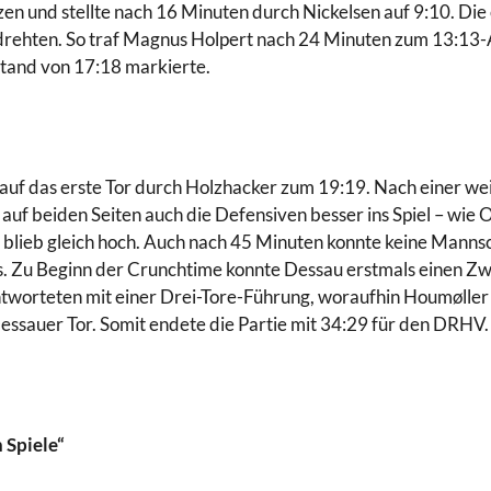
zen und stellte nach 16 Minuten durch Nickelsen auf 9:10. Die 
drehten. So traf Magnus Holpert nach 24 Minuten zum 13:13-Au
stand von 17:18 markierte.
nlauf das erste Tor durch Holzhacker zum 19:19. Nach einer w
auf beiden Seiten auch die Defensiven besser ins Spiel – wie 
 blieb gleich hoch. Auch nach 45 Minuten konnte keine Manns
us. Zu Beginn der Crunchtime konnte Dessau erstmals einen Z
tworteten mit einer Drei-Tore-Führung, woraufhin Houmøller 
Dessauer Tor. Somit endete die Partie mit 34:29 für den DRHV.
 Spiele“