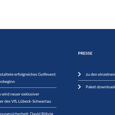
PRESSE
staltete erfolgreiches Golfevent
zu den einzelne
onbeginn
Paket download
 wird neuer exklusiver
ner des VfL Lübeck-Schwartau
nungssicherheit: David Röhrig