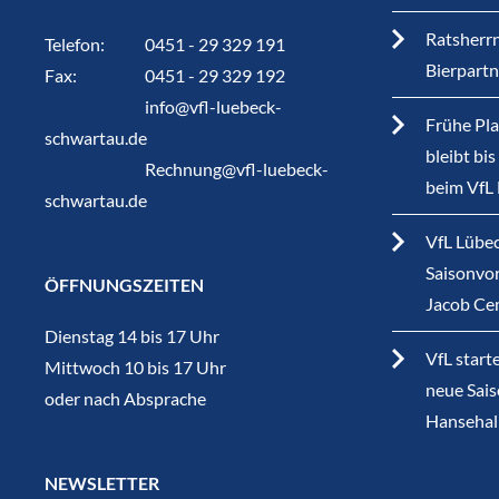
Ratsherrn
Telefon:
0451 - 29 329 191
Bierpart
Fax:
0451 - 29 329 192
info@vfl-luebeck-
Frühe Pla
schwartau.de
bleibt bi
Rechnung@vfl-luebeck-
beim VfL
schwartau.de
VfL Lübec
Saisonvor
ÖFFNUNGSZEITEN
Jacob Ce
Dienstag 14 bis 17 Uhr
VfL start
Mittwoch 10 bis 17 Uhr
neue Sais
oder nach Absprache
Hansehal
NEWSLETTER