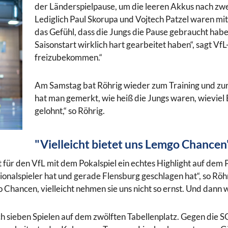
der Länderspielpause, um die leeren Akkus nach zw
Lediglich Paul Skorupa und Vojtech Patzel waren mi
das Gefühl, dass die Jungs die Pause gebraucht habe
Saisonstart wirklich hart gearbeitet haben“, sagt Vf
freizubekommen.“
Am Samstag bat Röhrig wieder zum Training und zur
hat man gemerkt, wie heiß die Jungs waren, wieviel 
gelohnt,“ so Röhrig.
"Vielleicht bietet uns Lemgo Chancen
t für den VfL mit dem Pokalspiel ein echtes Highlight auf dem
ionalspieler hat und gerade Flensburg geschlagen hat“, so Rö
 Chancen, vielleicht nehmen sie uns nicht so ernst. Und dann wo
ch sieben Spielen auf dem zwölften Tabellenplatz. Gegen die 