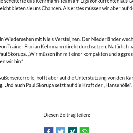
ague scheiterte das Kehrmann-Team am Ligakonkurrenten aus G
eicht bieten sie uns Chancen. Als erstes müssen wir aber auf de
h ein Wiedersehen mit Niels Versteijnen. Der Niederländer we
on Trainer Florian Kehrmann direkt durchsetzen. Natürlich h
t Paul Skorupa. „Wir müssen ihn mit einer kompakten und aggres
n wir hin.“
ßenseiterrolle, hofft aber auf die Unterstützung von den Rä
. Und auch Paul Skorupa setzt auf die Kraft der „Hansehölle“. 
Diesen Beitrag teilen:
Facebook
Twitter
Xing
WhatsApp