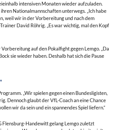
eieinhalb intensiven Monaten wieder aufzuladen.
t ihren Nationalmannschaften unterwegs. „Ich habe
n, weil wir in der Vorbereitung und nach dem
L-Trainer David Röhrig. „Es war wichtig, mal den Kopf
 Vorbereitung auf den Pokalfight gegen Lemgo. „Da
Bock sie wieder haben. Deshalb hat sich die Pause
"
 Programm. „Wir spielen gegen einen Bundesligisten,
hrig. Dennoch glaubt der VfL-Coach an eine Chance
llen wir da sein und ein spannendes Spiel liefern.“
SG Flensburg-Handewitt gelang Lemgo zuletzt