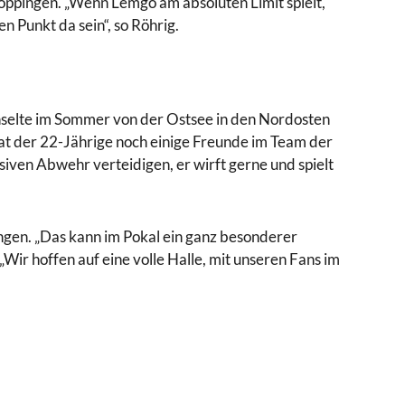
öppingen. „Wenn Lemgo am absoluten Limit spielt,
n Punkt da sein“, so Röhrig.
chselte im Sommer von der Ostsee in den Nordosten
at der 22-Jährige noch einige Freunde im Team der
siven Abwehr verteidigen, er wirft gerne und spielt
ngen. „Das kann im Pokal ein ganz besonderer
„Wir hoffen auf eine volle Halle, mit unseren Fans im