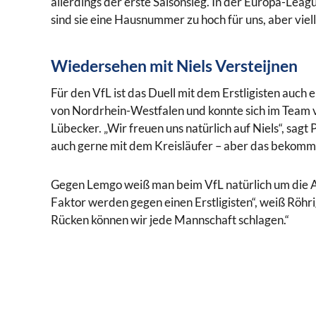
allerdings der erste Saisonsieg. In der Europa-Le
sind sie eine Hausnummer zu hoch für uns, aber viell
Wiedersehen mit Niels Versteijnen
Für den VfL ist das Duell mit dem Erstligisten auc
von Nordrhein-Westfalen und konnte sich im Team v
Lübecker. „Wir freuen uns natürlich auf Niels“, sag
auch gerne mit dem Kreisläufer – aber das bekomme
Gegen Lemgo weiß man beim VfL natürlich um die Au
Faktor werden gegen einen Erstligisten“, weiß Röhrig
Rücken können wir jede Mannschaft schlagen.“