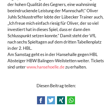
der hohen Qualität des Gegners, eine wahnsinnig
beeindruckende Leistung der Mannschaft.“ Oliver
Juhls Schlusstreffer lobte der Lübecker Trainer auch,
„Ich freue mich einfach riesig für Oliver, der so viel
investiert hat in dieses Spiel, dass er dann den
Schlusspunkt setzen konnte.“ Damit steht der VfL
nach sechs Spieltagen auf dem dritten Tabellenplatz
in der 2. HBL.
Am Samstag geht es in der Hansehalle gegen HBL
Absteiger HBW Balingen-Weilstetten weiter. Tickets
sind unter
www.hansehoelle.de
zu erhalten.
Diesen Beitrag teilen:
Facebook
Twitter
Xing
WhatsApp