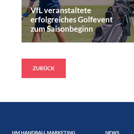
VfL veranstaltete
erfolgreiches Golfevent
zum Saisonbeginn
ZURÜCK
HM HANDBALL MARKETING
NEWS