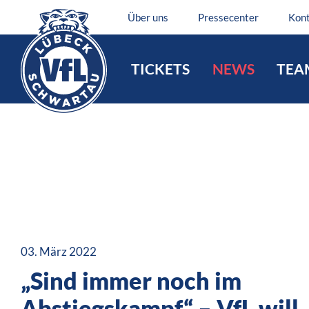
Über uns
Pressecenter
Kon
TICKETS
NEWS
TEA
03. März 2022
„Sind immer noch im
Abstiegskampf“ – VfL will