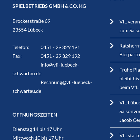
SPIELBETRIEBS GMBH & CO. KG
Brockesstraße 69
VfL veran
23554 Lübeck
zum Sais
Ratsherrn
Telefon:
0451 - 29 329 191
Bierpart
Fax:
0451 - 29 329 192
info@vfl-luebeck-
Frühe Pla
schwartau.de
bleibt bi
Rechnung@vfl-luebeck-
beim VfL
schwartau.de
VfL Lübec
Saisonvor
ÖFFNUNGSZEITEN
Jacob Ce
Dienstag 14 bis 17 Uhr
VfL start
Mittwoch 10 bis 17 Uhr