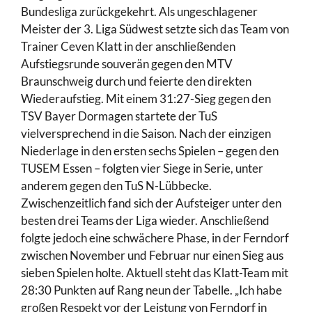
Bundesliga zurückgekehrt. Als ungeschlagener
Meister der 3. Liga Südwest setzte sich das Team von
Trainer Ceven Klatt in der anschließenden
Aufstiegsrunde souverän gegen den MTV
Braunschweig durch und feierte den direkten
Wiederaufstieg. Mit einem 31:27-Sieg gegen den
TSV Bayer Dormagen startete der TuS
vielversprechend in die Saison. Nach der einzigen
Niederlage in den ersten sechs Spielen – gegen den
TUSEM Essen – folgten vier Siege in Serie, unter
anderem gegen den TuS N-Lübbecke.
Zwischenzeitlich fand sich der Aufsteiger unter den
besten drei Teams der Liga wieder. Anschließend
folgte jedoch eine schwächere Phase, in der Ferndorf
zwischen November und Februar nur einen Sieg aus
sieben Spielen holte. Aktuell steht das Klatt-Team mit
28:30 Punkten auf Rang neun der Tabelle. „Ich habe
großen Respekt vor der Leistung von Ferndorf in