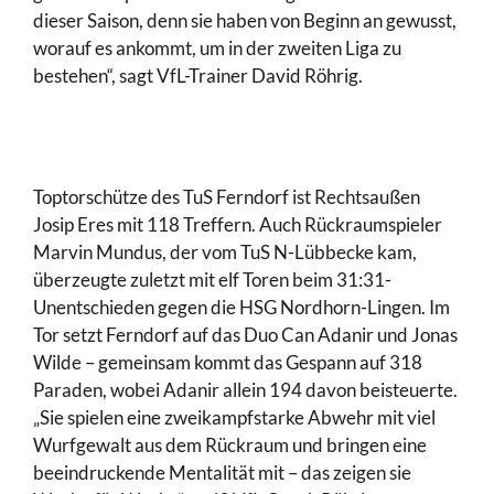
dieser Saison, denn sie haben von Beginn an gewusst,
worauf es ankommt, um in der zweiten Liga zu
bestehen“, sagt VfL-Trainer David Röhrig.
Toptorschütze des TuS Ferndorf ist Rechtsaußen
Josip Eres mit 118 Treffern. Auch Rückraumspieler
Marvin Mundus, der vom TuS N-Lübbecke kam,
überzeugte zuletzt mit elf Toren beim 31:31-
Unentschieden gegen die HSG Nordhorn-Lingen. Im
Tor setzt Ferndorf auf das Duo Can Adanir und Jonas
Wilde – gemeinsam kommt das Gespann auf 318
Paraden, wobei Adanir allein 194 davon beisteuerte.
„Sie spielen eine zweikampfstarke Abwehr mit viel
Wurfgewalt aus dem Rückraum und bringen eine
beeindruckende Mentalität mit – das zeigen sie