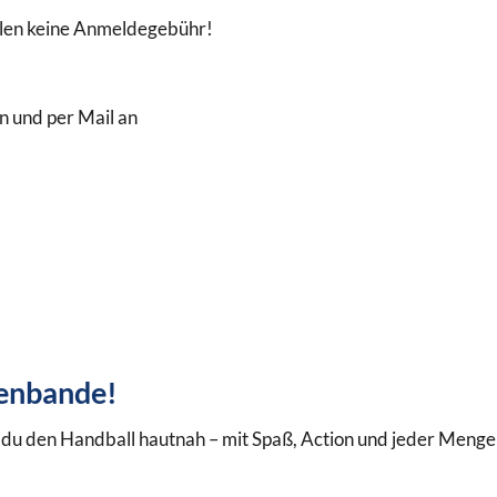
zahlen keine Anmeldegebühr!
n und per Mail an
zenbande!
u den Handball hautnah – mit Spaß, Action und jeder Menge