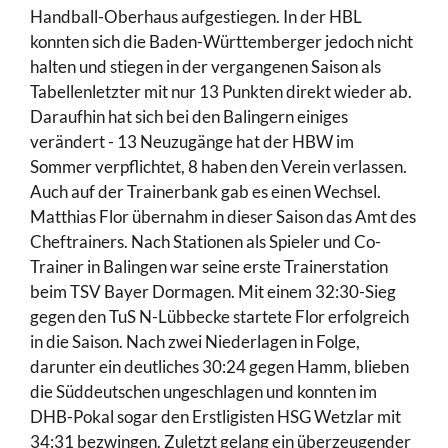
Handball-Oberhaus aufgestiegen. In der HBL
konnten sich die Baden-Württemberger jedoch nicht
halten und stiegen in der vergangenen Saison als
Tabellenletzter mit nur 13 Punkten direkt wieder ab.
Daraufhin hat sich bei den Balingern einiges
verändert - 13 Neuzugänge hat der HBW im
Sommer verpflichtet, 8 haben den Verein verlassen.
Auch auf der Trainerbank gab es einen Wechsel.
Matthias Flor übernahm in dieser Saison das Amt des
Cheftrainers. Nach Stationen als Spieler und Co-
Trainer in Balingen war seine erste Trainerstation
beim TSV Bayer Dormagen. Mit einem 32:30-Sieg
gegen den TuS N-Lübbecke startete Flor erfolgreich
in die Saison. Nach zwei Niederlagen in Folge,
darunter ein deutliches 30:24 gegen Hamm, blieben
die Süddeutschen ungeschlagen und konnten im
DHB-Pokal sogar den Erstligisten HSG Wetzlar mit
34:31 bezwingen. Zuletzt gelang ein überzeugender