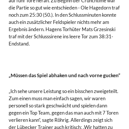
auf fünf Tore heran. Zu Beginn der Crunchtime war
die Partie so gut wie entschieden - Ole Hagedorn traf
noch zum 25:30 (50.). In den Schlussminuten konnte
auch ein zusätzlicher Feldspieler nichts mehr am
Ergebnis ändern. Hagens Torhüter Mats Grzesinski
traf mit der Schlusssirene ins leere Tor zum 38:31-
Endstand.
„Müssen das Spiel abhaken und nach vorne gucken“
„Ich sehe unsere Leistung so ein bisschen zweigeteilt.
Zum einen muss man einfach sagen, wir waren
personell so stark geschwächt und spielen dann
gegen ein Top Team, gegen das man auch mit 7 Toren
verlieren kann“, sagte Röhrig. Allerdings zeigt sich
der Lübecker Trainer auch kritisch: „Wir hatten zu