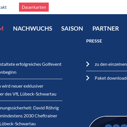
takt
Dauerkarten
M
NACHWUCHS
SAISON
PARTNER
PRESSE
staltete erfolgreiches Golfevent
zu den einzelne
onbeginn
Paket download
 wird neuer exklusiver
ner des VfL Lübeck-Schwartau
nungssicherheit: David Röhrig
s mindestens 2030 Cheftrainer
 Lübeck-Schwartau