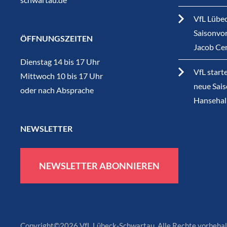
VfL Lübec
Saisonvor
ÖFFNUNGSZEITEN
Jacob Ce
Dienstag 14 bis 17 Uhr
VfL start
Mittwoch 10 bis 17 Uhr
neue Sais
oder nach Absprache
Hansehal
NEWSLETTER
NEWSLETTER ABONNIEREN
Copyright©2026 VfL Lübeck-Schwartau. Alle Rechte vorbehal