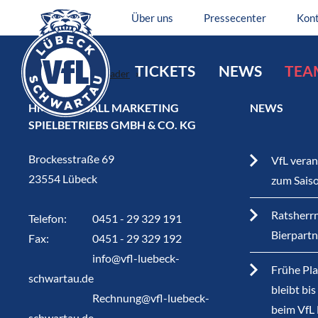
Über uns
Pressecenter
Kon
TICKETS
NEWS
TEA
Home
Team
Kader
Kaj Geenen
HM HANDBALL MARKETING
NEWS
SPIELBETRIEBS GMBH & CO. KG
Brockesstraße 69
VfL veran
23554 Lübeck
zum Sais
Ratsherrn
Telefon:
0451 - 29 329 191
Bierpart
Fax:
0451 - 29 329 192
info@vfl-luebeck-
Frühe Pla
schwartau.de
bleibt bi
Rechnung@vfl-luebeck-
beim VfL
schwartau.de