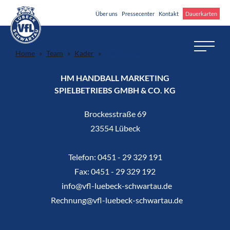
Über uns
Pressecenter
Kontakt
Dauerkarten
Home
Team
Kader
Melf Hagen
HM HANDBALL MARKETING
SPIELBETRIEBS GMBH & CO. KG
Brockesstraße 69
23554 Lübeck
Telefon:
0451 - 29 329 191
Fax:
0451 - 29 329 192
info@vfl-luebeck-schwartau.de
Rechnung@vfl-luebeck-schwartau.de