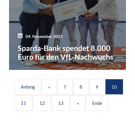
04. November 2025
Sparda-Bank spendet 8.000
Euro für den VfL-Nachwuchs
Anfang
«
7
8
9
10
11
12
13
»
Ende